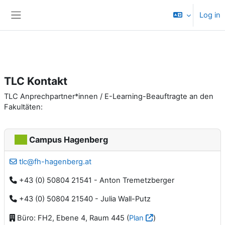
Skip to main content
Log in
Side panel
TLC Kontakt
TLC Anprechpartner*innen / E-Learning-Beauftragte an den
Fakultäten:
Campus Hagenberg
tlc@fh-hagenberg.at
+43 (0) 50804 21541 - Anton Tremetzberger
+43 (0) 50804 21540 - Julia Wall-Putz
Büro: FH2, Ebene 4, Raum 445 (
Plan
)